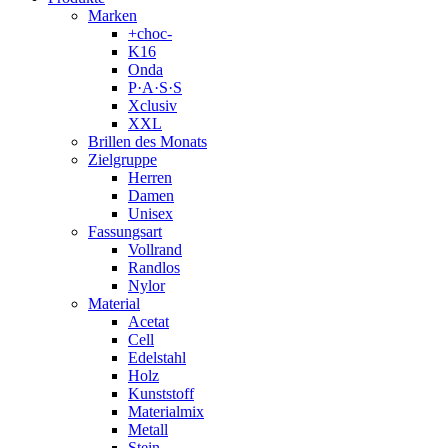
Marken
+choc-
K16
Onda
P·A·S·S
Xclusiv
XXL
Brillen des Monats
Zielgruppe
Herren
Damen
Unisex
Fassungsart
Vollrand
Randlos
Nylor
Material
Acetat
Cell
Edelstahl
Holz
Kunststoff
Materialmix
Metall
Stein