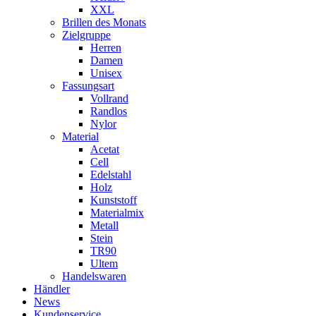
XXL
Brillen des Monats
Zielgruppe
Herren
Damen
Unisex
Fassungsart
Vollrand
Randlos
Nylor
Material
Acetat
Cell
Edelstahl
Holz
Kunststoff
Materialmix
Metall
Stein
TR90
Ultem
Handelswaren
Händler
News
Kundenservice