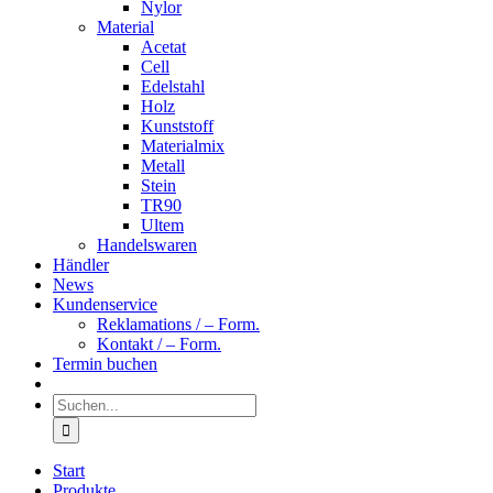
Nylor
Material
Acetat
Cell
Edelstahl
Holz
Kunststoff
Materialmix
Metall
Stein
TR90
Ultem
Handelswaren
Händler
News
Kundenservice
Reklamations / – Form.
Kontakt / – Form.
Termin buchen
Suche
nach:
Start
Produkte