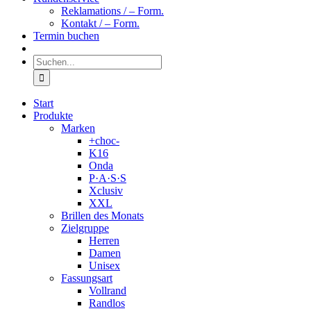
Reklamations / – Form.
Kontakt / – Form.
Termin buchen
Suche
nach:
Start
Produkte
Marken
+choc-
K16
Onda
P·A·S·S
Xclusiv
XXL
Brillen des Monats
Zielgruppe
Herren
Damen
Unisex
Fassungsart
Vollrand
Randlos