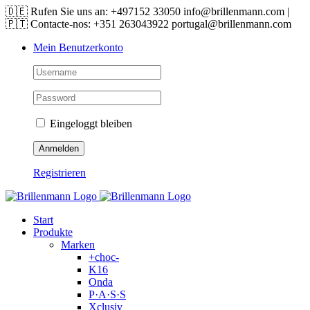
Skip
🇩🇪 Rufen Sie uns an: +497152 33050 info@brillenmann.com |
to
🇵🇹 Contacte-nos: +351 263043922 portugal@brillenmann.com
content
Mein Benutzerkonto
Eingeloggt bleiben
Registrieren
Start
Produkte
Marken
+choc-
K16
Onda
P·A·S·S
Xclusiv