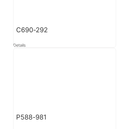
C690-292
Details
P588-981