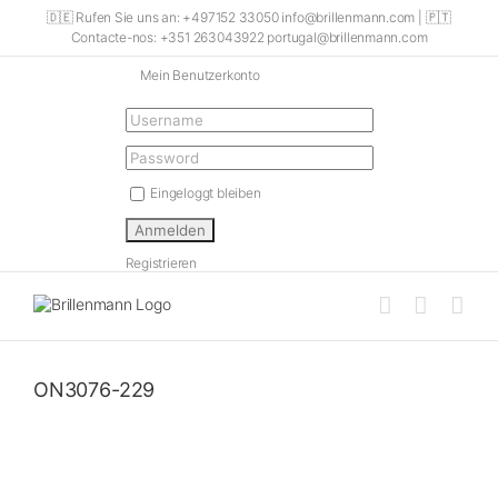
Skip
🇩🇪 Rufen Sie uns an: +497152 33050 info@brillenmann.com | 🇵🇹
to
Contacte-nos: +351 263043922 portugal@brillenmann.com
content
Mein Benutzerkonto
Eingeloggt bleiben
Registrieren
ON3076-229