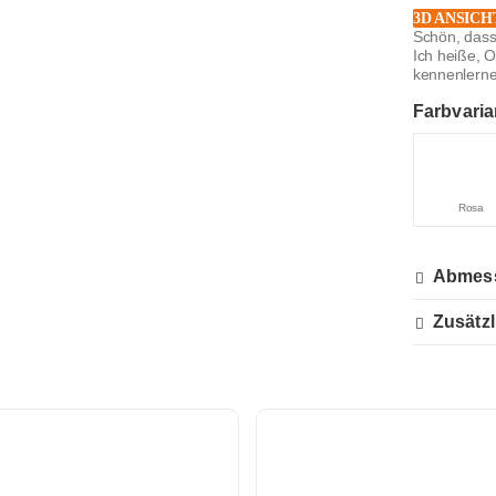
3D ANSICH
Schön, dass
Ich heiße, 
kennenlernen 
Farbvaria
Rosa
Abmes
Zusätzl