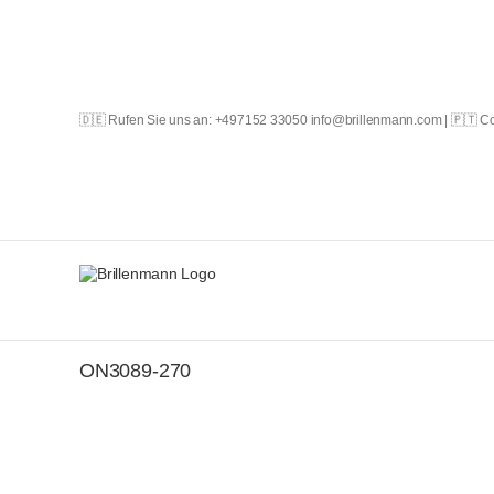
Skip
to
content
🇩🇪 Rufen Sie uns an: +497152 33050 info@brillenmann.com | 🇵🇹 
ON3089-270