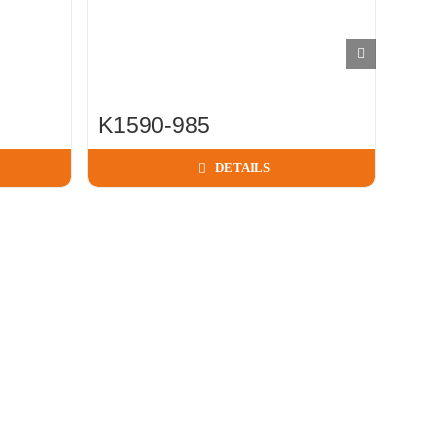
K1590-985
C68
DETAILS