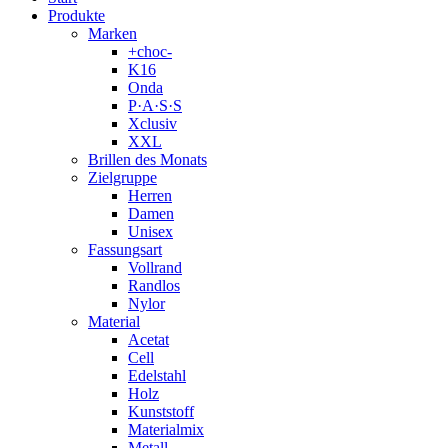
Produkte
Marken
+choc-
K16
Onda
P·A·S·S
Xclusiv
XXL
Brillen des Monats
Zielgruppe
Herren
Damen
Unisex
Fassungsart
Vollrand
Randlos
Nylor
Material
Acetat
Cell
Edelstahl
Holz
Kunststoff
Materialmix
Metall