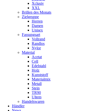
Xclusiv
XXL
Brillen des Monats
Zielgruppe
Herren
Damen
Unisex
Fassungsart
Vollrand
Randlos
Nylor
Material
Acetat
Cell
Edelstahl
Holz
Kunststoff
Materialmix
Metall
Stein
TR90
Ultem
Handelswaren
Händler
News