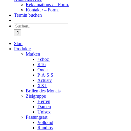
Reklamations / – Form.
Kontakt / – Form.
Termin buchen
Suche
nach:
Start
Produkte
Marken
+choc-
K16
Onda
P·A·S·S
Xclusiv
XXL
Brillen des Monats
Zielgruppe
Herren
Damen
Unisex
Fassungsart
Vollrand
Randlos