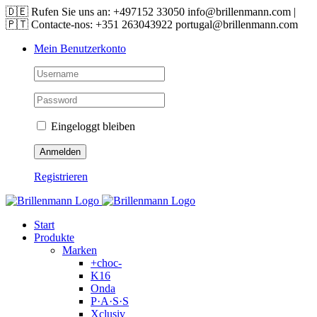
Skip
🇩🇪 Rufen Sie uns an: +497152 33050 info@brillenmann.com |
to
🇵🇹 Contacte-nos: +351 263043922 portugal@brillenmann.com
content
Mein Benutzerkonto
Eingeloggt bleiben
Registrieren
Start
Produkte
Marken
+choc-
K16
Onda
P·A·S·S
Xclusiv