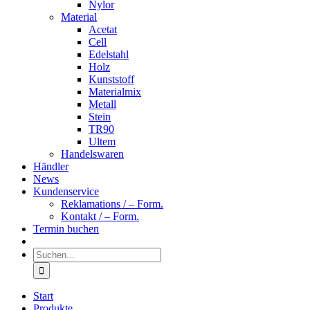
Nylor
Material
Acetat
Cell
Edelstahl
Holz
Kunststoff
Materialmix
Metall
Stein
TR90
Ultem
Handelswaren
Händler
News
Kundenservice
Reklamations / – Form.
Kontakt / – Form.
Termin buchen
Suche
nach:
Start
Produkte