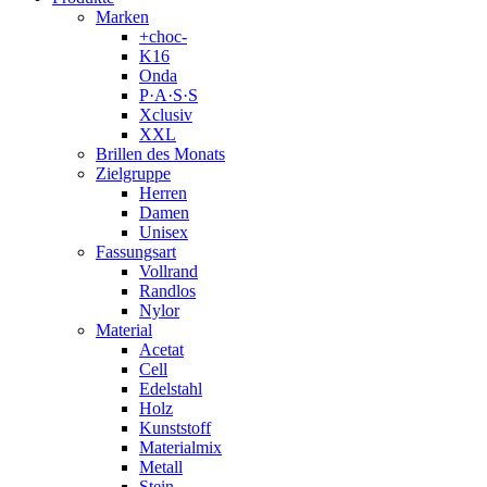
Marken
+choc-
K16
Onda
P·A·S·S
Xclusiv
XXL
Brillen des Monats
Zielgruppe
Herren
Damen
Unisex
Fassungsart
Vollrand
Randlos
Nylor
Material
Acetat
Cell
Edelstahl
Holz
Kunststoff
Materialmix
Metall
Stein