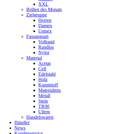
XXL
Brillen des Monats
Zielgruppe
Herren
Damen
Unisex
Fassungsart
Vollrand
Randlos
Nylor
Material
Acetat
Cell
Edelstahl
Holz
Kunststoff
Materialmix
Metall
Stein
TR90
Ultem
Handelswaren
Händler
News
Kundenservice