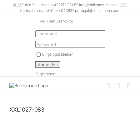
Skip
🇩🇪 Rufen Sie uns an: +497152 33050 info@brillenmann.com | 🇵🇹
to
Contacte-nos: +351 263043922 portugal@brillenmann.com
content
Mein Benutzerkonto
Eingeloggt bleiben
Registrieren
XXL1027-083