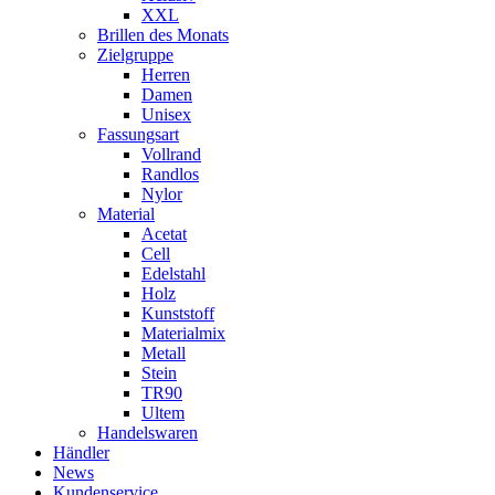
XXL
Brillen des Monats
Zielgruppe
Herren
Damen
Unisex
Fassungsart
Vollrand
Randlos
Nylor
Material
Acetat
Cell
Edelstahl
Holz
Kunststoff
Materialmix
Metall
Stein
TR90
Ultem
Handelswaren
Händler
News
Kundenservice