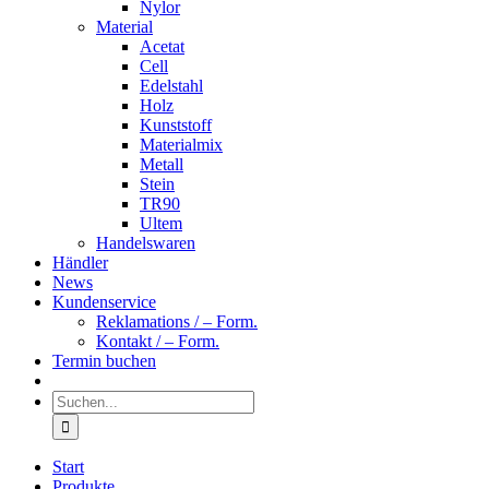
Nylor
Material
Acetat
Cell
Edelstahl
Holz
Kunststoff
Materialmix
Metall
Stein
TR90
Ultem
Handelswaren
Händler
News
Kundenservice
Reklamations / – Form.
Kontakt / – Form.
Termin buchen
Suche
nach:
Start
Produkte