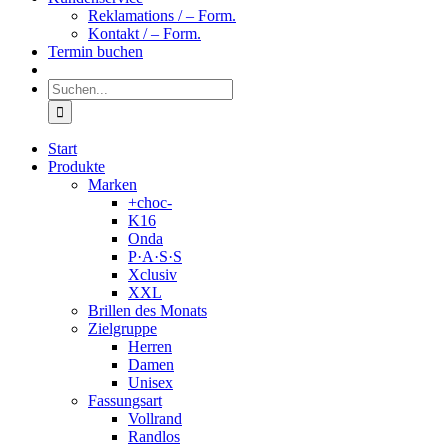
Reklamations / – Form.
Kontakt / – Form.
Termin buchen
Suche
nach:
Start
Produkte
Marken
+choc-
K16
Onda
P·A·S·S
Xclusiv
XXL
Brillen des Monats
Zielgruppe
Herren
Damen
Unisex
Fassungsart
Vollrand
Randlos