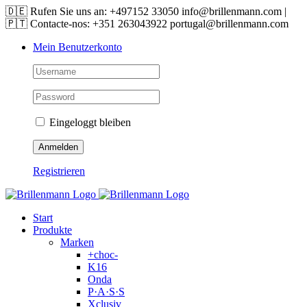
Skip
🇩🇪 Rufen Sie uns an: +497152 33050 info@brillenmann.com |
to
🇵🇹 Contacte-nos: +351 263043922 portugal@brillenmann.com
content
Mein Benutzerkonto
Eingeloggt bleiben
Registrieren
Start
Produkte
Marken
+choc-
K16
Onda
P·A·S·S
Xclusiv