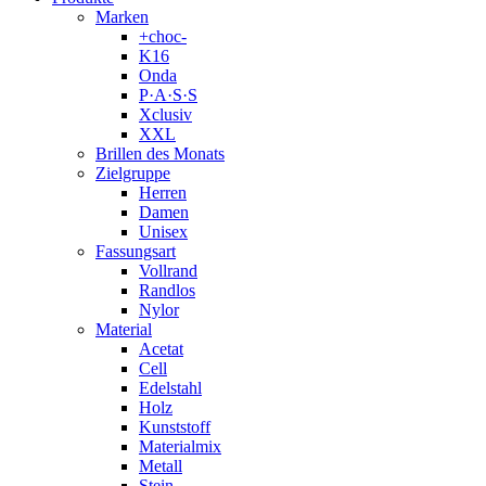
Marken
+choc-
K16
Onda
P·A·S·S
Xclusiv
XXL
Brillen des Monats
Zielgruppe
Herren
Damen
Unisex
Fassungsart
Vollrand
Randlos
Nylor
Material
Acetat
Cell
Edelstahl
Holz
Kunststoff
Materialmix
Metall
Stein