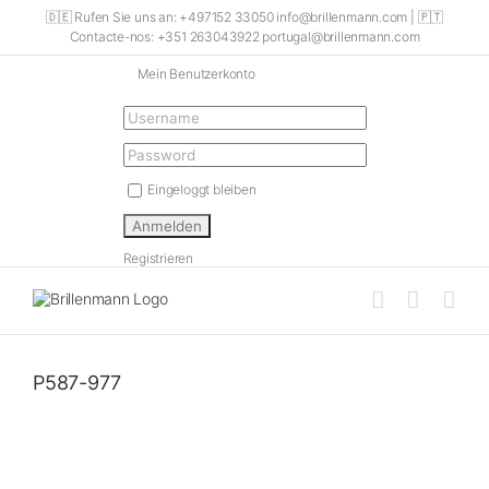
Skip
🇩🇪 Rufen Sie uns an: +497152 33050 info@brillenmann.com | 🇵🇹
to
Contacte-nos: +351 263043922 portugal@brillenmann.com
content
Mein Benutzerkonto
Eingeloggt bleiben
Registrieren
P587-977