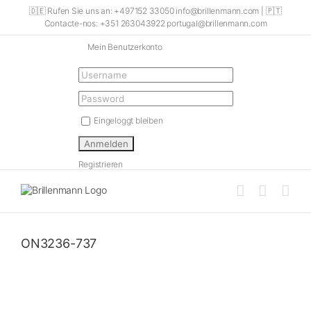
Skip
🇩🇪 Rufen Sie uns an: +497152 33050 info@brillenmann.com | 🇵🇹
to
Contacte-nos: +351 263043922 portugal@brillenmann.com
content
Mein Benutzerkonto
Eingeloggt bleiben
Registrieren
ON3236-737