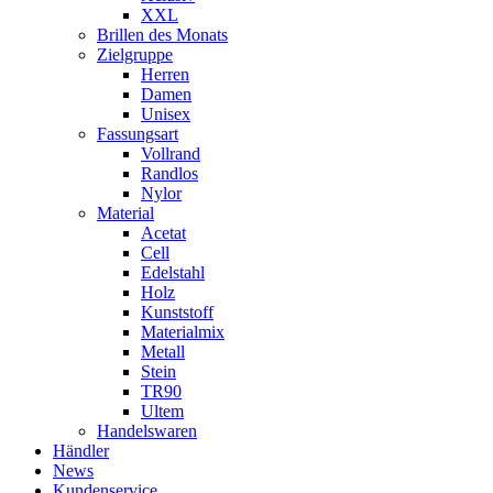
XXL
Brillen des Monats
Zielgruppe
Herren
Damen
Unisex
Fassungsart
Vollrand
Randlos
Nylor
Material
Acetat
Cell
Edelstahl
Holz
Kunststoff
Materialmix
Metall
Stein
TR90
Ultem
Handelswaren
Händler
News
Kundenservice