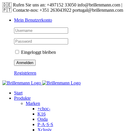
Skip
🇩🇪 Rufen Sie uns an: +497152 33050 info@brillenmann.com |
to
🇵🇹 Contacte-nos: +351 263043922 portugal@brillenmann.com
content
Mein Benutzerkonto
Eingeloggt bleiben
Registrieren
Start
Produkte
Marken
+choc-
K16
Onda
P·A·S·S
Xclusiv