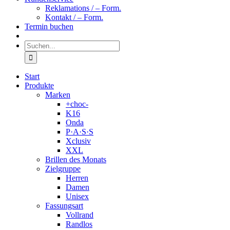
Reklamations / – Form.
Kontakt / – Form.
Termin buchen
Suche
nach:
Start
Produkte
Marken
+choc-
K16
Onda
P·A·S·S
Xclusiv
XXL
Brillen des Monats
Zielgruppe
Herren
Damen
Unisex
Fassungsart
Vollrand
Randlos