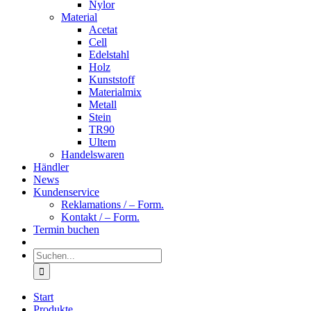
Nylor
Material
Acetat
Cell
Edelstahl
Holz
Kunststoff
Materialmix
Metall
Stein
TR90
Ultem
Handelswaren
Händler
News
Kundenservice
Reklamations / – Form.
Kontakt / – Form.
Termin buchen
Suche
nach:
Start
Produkte