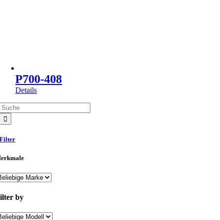
P700-408
Details
Suche
nach:
Filter
erkmale
ilter by