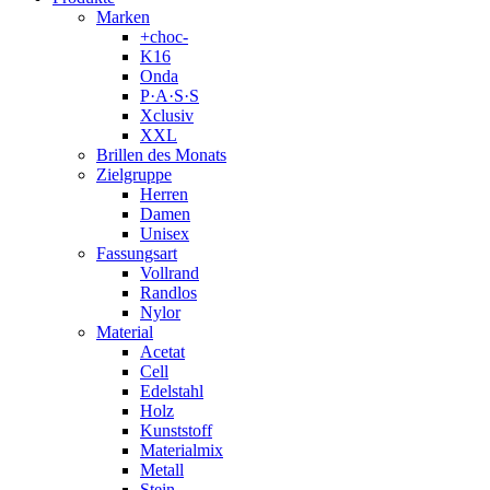
Marken
+choc-
K16
Onda
P·A·S·S
Xclusiv
XXL
Brillen des Monats
Zielgruppe
Herren
Damen
Unisex
Fassungsart
Vollrand
Randlos
Nylor
Material
Acetat
Cell
Edelstahl
Holz
Kunststoff
Materialmix
Metall
Stein