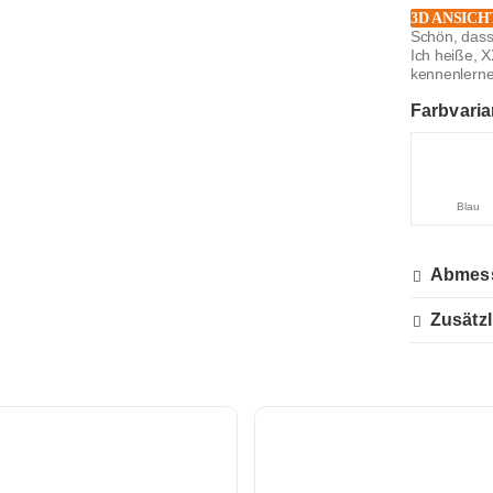
3D ANSICH
Schön, dass
Ich heiße, 
kennenlernen 
Farbvaria
Blau
Abmes
Zusätzl