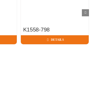
K1558-798
ON3
DETAILS