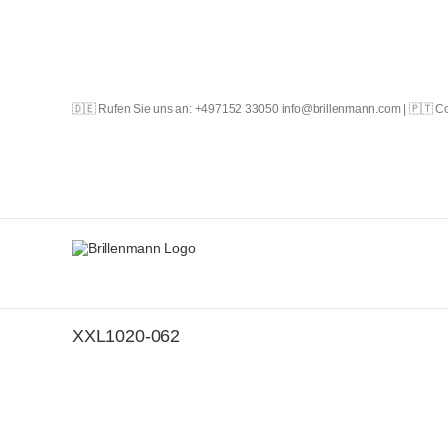
Skip
to
content
🇩🇪 Rufen Sie uns an: +497152 33050 info@brillenmann.com | 🇵🇹 
XXL1020-062