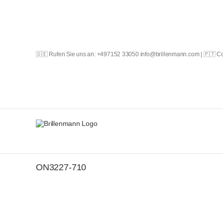
Skip
to
content
🇩🇪 Rufen Sie uns an: +497152 33050 info@brillenmann.com | 🇵🇹 
ON3227-710