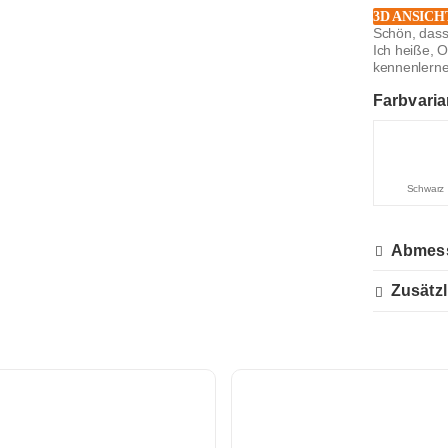
3D ANSICH
Schön, dass
Ich heiße, 
kennenlernen 
Farbvaria
Schwarz
Abmes
Zusätzl