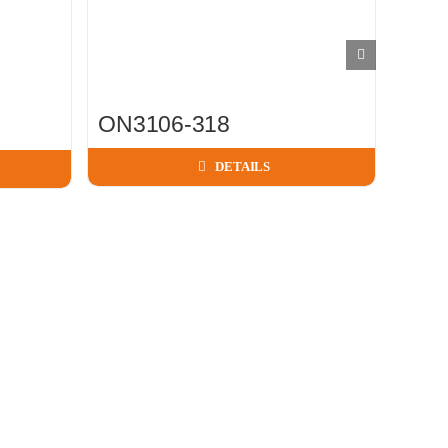
ON3106-318
K14
DETAILS