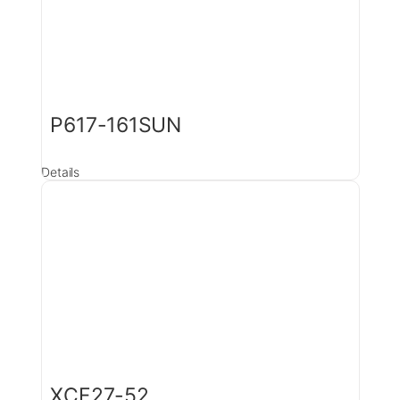
P617-161SUN
Details
XCF27-52