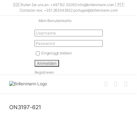
Skip
🇩🇪 Rufen Sie uns an: +497152 33050 info@brillenmann.com | 🇵🇹
to
Contacte-nos: +351 263043922 portugal@brillenmann.com
content
Mein Benutzerkonto
Eingeloggt bleiben
Registrieren
ON3197-621