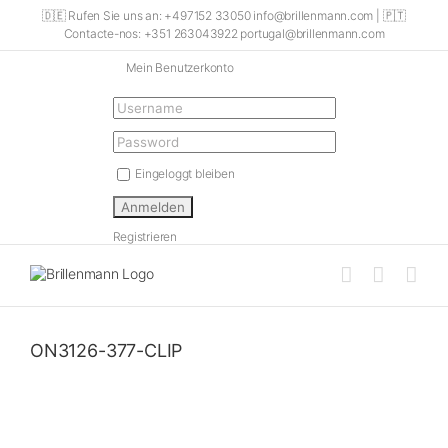
Skip
🇩🇪 Rufen Sie uns an: +497152 33050 info@brillenmann.com | 🇵🇹
to
Contacte-nos: +351 263043922 portugal@brillenmann.com
content
Mein Benutzerkonto
Eingeloggt bleiben
Registrieren
ON3126-377-CLIP