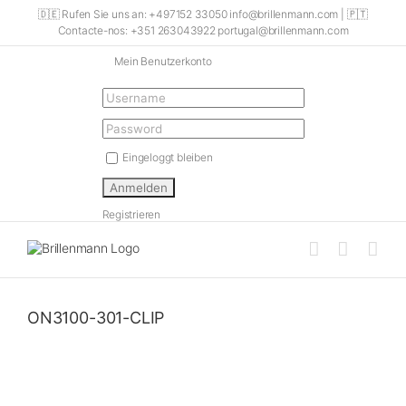
Skip
🇩🇪 Rufen Sie uns an: +497152 33050 info@brillenmann.com | 🇵🇹
to
Contacte-nos: +351 263043922 portugal@brillenmann.com
content
Mein Benutzerkonto
Eingeloggt bleiben
Registrieren
ON3100-301-CLIP