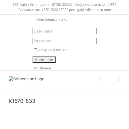
Skip
🇩🇪 Rufen Sie uns an: +497152 33050 info@brillenmann.com | 🇵🇹
to
Contacte-nos: +351 263043922 portugal@brillenmann.com
content
Mein Benutzerkonto
Eingeloggt bleiben
Registrieren
K1570-833