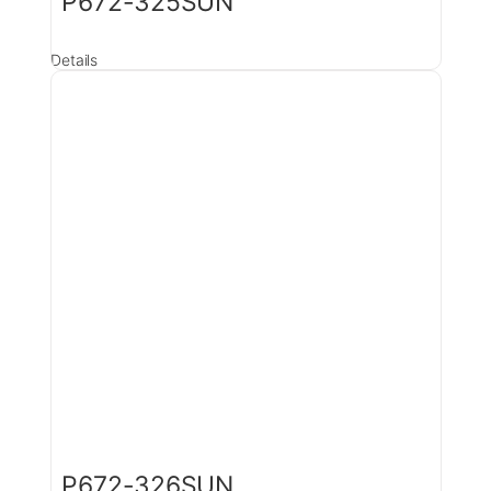
P672-325SUN
Details
P672-326SUN