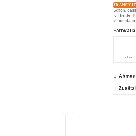
3D ANSICH
Schön, dass
Ich heiße, 
kennenlernen 
Farbvaria
Schwarz
Abmes
Zusätzl