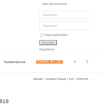
Mein Benutzerkonto
Eingeloggt bleiben
Registrieren
Kundenservice
TERMIN BUCHEN
Startseite
Komplette Fassung
K16
K1565-818
818