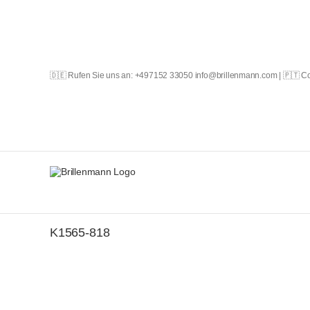
Skip
to
content
🇩🇪 Rufen Sie uns an: +497152 33050 info@brillenmann.com | 🇵🇹 
K1565-818