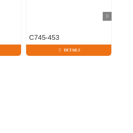
C745-453
P65
DETAILS