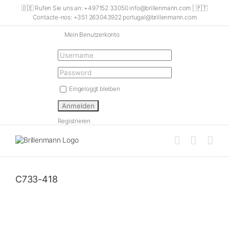
Skip
🇩🇪 Rufen Sie uns an: +497152 33050 info@brillenmann.com | 🇵🇹
to
Contacte-nos: +351 263043922 portugal@brillenmann.com
content
Mein Benutzerkonto
Eingeloggt bleiben
Registrieren
C733-418