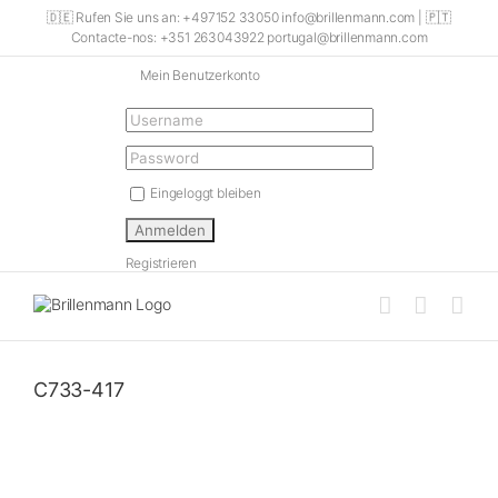
Skip
🇩🇪 Rufen Sie uns an: +497152 33050 info@brillenmann.com | 🇵🇹
to
Contacte-nos: +351 263043922 portugal@brillenmann.com
content
Mein Benutzerkonto
Eingeloggt bleiben
Registrieren
C733-417