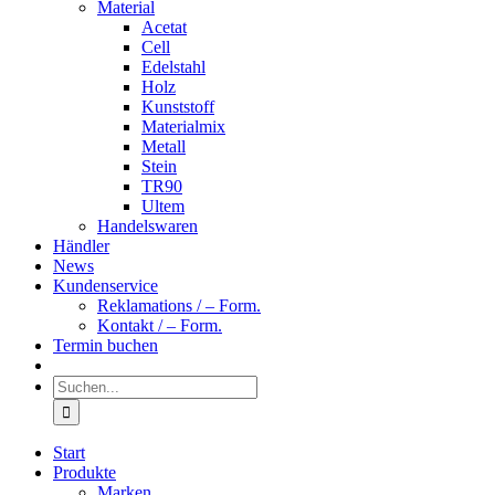
Material
Acetat
Cell
Edelstahl
Holz
Kunststoff
Materialmix
Metall
Stein
TR90
Ultem
Handelswaren
Händler
News
Kundenservice
Reklamations / – Form.
Kontakt / – Form.
Termin buchen
Suche
nach:
Start
Produkte
Marken