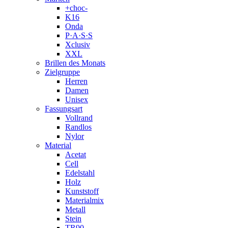
+choc-
K16
Onda
P·A·S·S
Xclusiv
XXL
Brillen des Monats
Zielgruppe
Herren
Damen
Unisex
Fassungsart
Vollrand
Randlos
Nylor
Material
Acetat
Cell
Edelstahl
Holz
Kunststoff
Materialmix
Metall
Stein
TR90