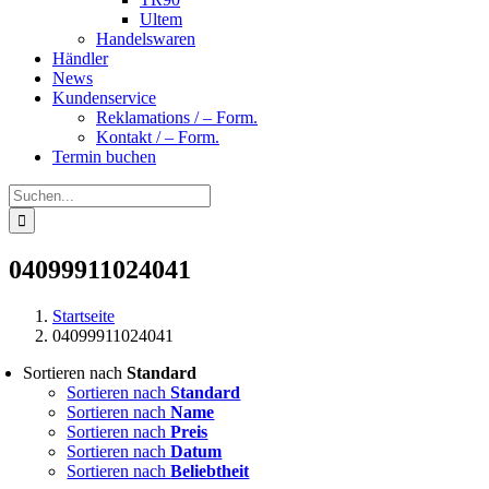
Ultem
Handelswaren
Händler
News
Kundenservice
Reklamations / – Form.
Kontakt / – Form.
Termin buchen
Suche
nach:
04099911024041
Startseite
04099911024041
Sortieren nach
Standard
Sortieren nach
Standard
Sortieren nach
Name
Sortieren nach
Preis
Sortieren nach
Datum
Sortieren nach
Beliebtheit