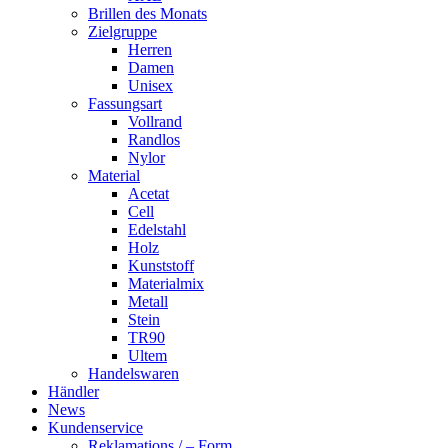
Brillen des Monats
Zielgruppe
Herren
Damen
Unisex
Fassungsart
Vollrand
Randlos
Nylor
Material
Acetat
Cell
Edelstahl
Holz
Kunststoff
Materialmix
Metall
Stein
TR90
Ultem
Handelswaren
Händler
News
Kundenservice
Reklamations / – Form.