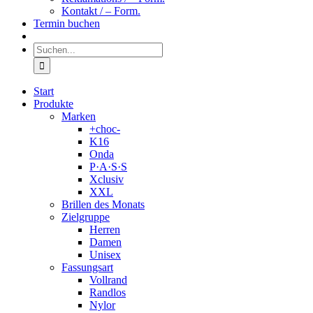
Kontakt / – Form.
Termin buchen
Suche
nach:
Start
Produkte
Marken
+choc-
K16
Onda
P·A·S·S
Xclusiv
XXL
Brillen des Monats
Zielgruppe
Herren
Damen
Unisex
Fassungsart
Vollrand
Randlos
Nylor