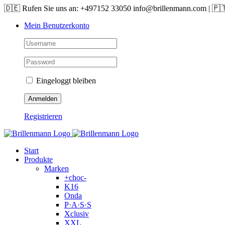
Skip
🇩🇪 Rufen Sie uns an: +497152 33050 info@brillenmann.com | 🇵
to
Mein Benutzerkonto
content
Eingeloggt bleiben
Registrieren
Start
Produkte
Marken
+choc-
K16
Onda
P·A·S·S
Xclusiv
XXL