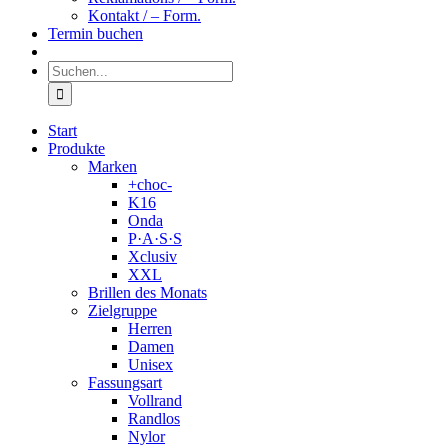
Kontakt / – Form.
Termin buchen
Suche
nach:
Start
Produkte
Marken
+choc-
K16
Onda
P·A·S·S
Xclusiv
XXL
Brillen des Monats
Zielgruppe
Herren
Damen
Unisex
Fassungsart
Vollrand
Randlos
Nylor