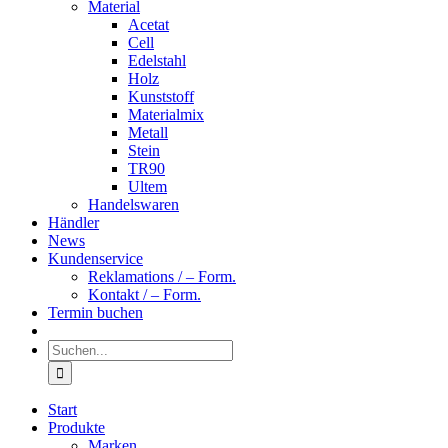
Material
Acetat
Cell
Edelstahl
Holz
Kunststoff
Materialmix
Metall
Stein
TR90
Ultem
Handelswaren
Händler
News
Kundenservice
Reklamations / – Form.
Kontakt / – Form.
Termin buchen
Suche
nach:
Start
Produkte
Marken