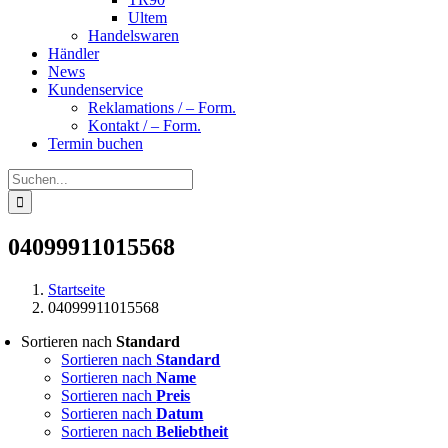
Ultem
Handelswaren
Händler
News
Kundenservice
Reklamations / – Form.
Kontakt / – Form.
Termin buchen
Suche
nach:
04099911015568
Startseite
04099911015568
Sortieren nach
Standard
Sortieren nach
Standard
Sortieren nach
Name
Sortieren nach
Preis
Sortieren nach
Datum
Sortieren nach
Beliebtheit