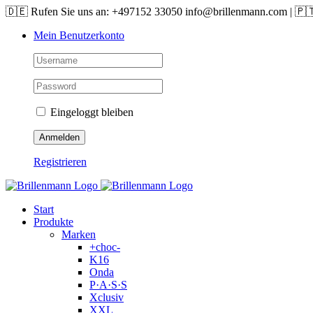
Skip
🇩🇪 Rufen Sie uns an: +497152 33050 info@brillenmann.com | 🇵
to
Mein Benutzerkonto
content
Eingeloggt bleiben
Registrieren
Start
Produkte
Marken
+choc-
K16
Onda
P·A·S·S
Xclusiv
XXL