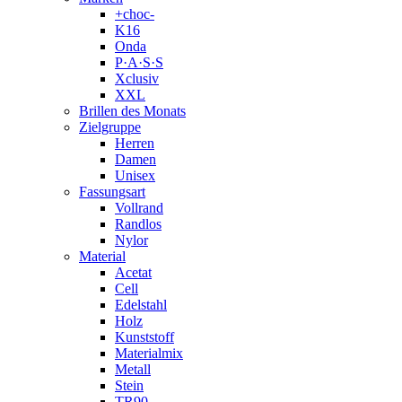
+choc-
K16
Onda
P·A·S·S
Xclusiv
XXL
Brillen des Monats
Zielgruppe
Herren
Damen
Unisex
Fassungsart
Vollrand
Randlos
Nylor
Material
Acetat
Cell
Edelstahl
Holz
Kunststoff
Materialmix
Metall
Stein
TR90