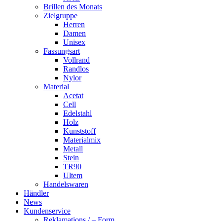
Brillen des Monats
Zielgruppe
Herren
Damen
Unisex
Fassungsart
Vollrand
Randlos
Nylor
Material
Acetat
Cell
Edelstahl
Holz
Kunststoff
Materialmix
Metall
Stein
TR90
Ultem
Handelswaren
Händler
News
Kundenservice
Reklamations / – Form.