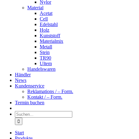
Nylor
Material
Acetat
Cell
Edelstahl
Holz
Kunststoff
Materialmix
Metall
Stein
TR90
Ultem
Handelswaren
Händler
News
Kundenservice
Reklamations / – Form.
Kontakt / – Form.
Termin buchen
Suche
nach:
Start
Produkte