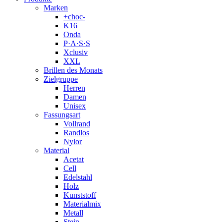
Marken
+choc-
K16
Onda
P·A·S·S
Xclusiv
XXL
Brillen des Monats
Zielgruppe
Herren
Damen
Unisex
Fassungsart
Vollrand
Randlos
Nylor
Material
Acetat
Cell
Edelstahl
Holz
Kunststoff
Materialmix
Metall
Stein