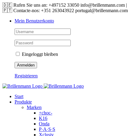
Skip
🇩🇪 Rufen Sie uns an: +497152 33050 info@brillenmann.com |
to
🇵🇹 Contacte-nos: +351 263043922 portugal@brillenmann.com
content
Mein Benutzerkonto
Eingeloggt bleiben
Registrieren
Start
Produkte
Marken
+choc-
K16
Onda
P·A·S·S
Xclusiv