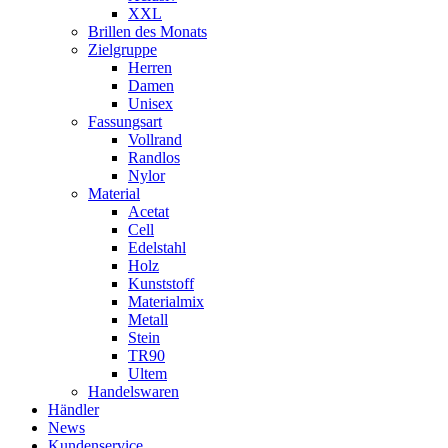
XXL
Brillen des Monats
Zielgruppe
Herren
Damen
Unisex
Fassungsart
Vollrand
Randlos
Nylor
Material
Acetat
Cell
Edelstahl
Holz
Kunststoff
Materialmix
Metall
Stein
TR90
Ultem
Handelswaren
Händler
News
Kundenservice