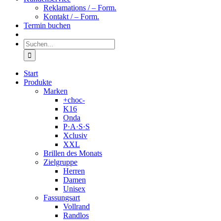
Reklamations / – Form.
Kontakt / – Form.
Termin buchen
Suche
nach:
Start
Produkte
Marken
+choc-
K16
Onda
P·A·S·S
Xclusiv
XXL
Brillen des Monats
Zielgruppe
Herren
Damen
Unisex
Fassungsart
Vollrand
Randlos