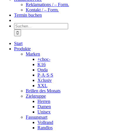
Reklamations / – Form.
Kontakt / – Form.
Termin buchen
Suche
nach:
Start
Produkte
Marken
+choc-
K16
Onda
P·A·S·S
Xclusiv
XXL
Brillen des Monats
Zielgruppe
Herren
Damen
Unisex
Fassungsart
Vollrand
Randlos