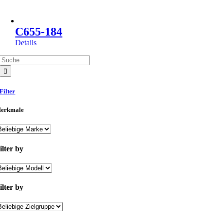
C655-184
Details
Suche
nach:
Filter
erkmale
ilter by
ilter by