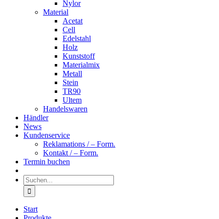
Nylor
Material
Acetat
Cell
Edelstahl
Holz
Kunststoff
Materialmix
Metall
Stein
TR90
Ultem
Handelswaren
Händler
News
Kundenservice
Reklamations / – Form.
Kontakt / – Form.
Termin buchen
Suche
nach:
Start
Produkte