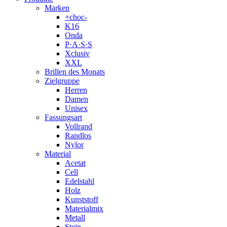
Marken
+choc-
K16
Onda
P·A·S·S
Xclusiv
XXL
Brillen des Monats
Zielgruppe
Herren
Damen
Unisex
Fassungsart
Vollrand
Randlos
Nylor
Material
Acetat
Cell
Edelstahl
Holz
Kunststoff
Materialmix
Metall
Stein