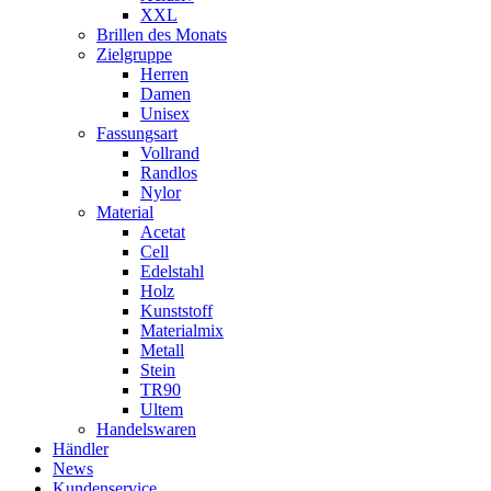
XXL
Brillen des Monats
Zielgruppe
Herren
Damen
Unisex
Fassungsart
Vollrand
Randlos
Nylor
Material
Acetat
Cell
Edelstahl
Holz
Kunststoff
Materialmix
Metall
Stein
TR90
Ultem
Handelswaren
Händler
News
Kundenservice