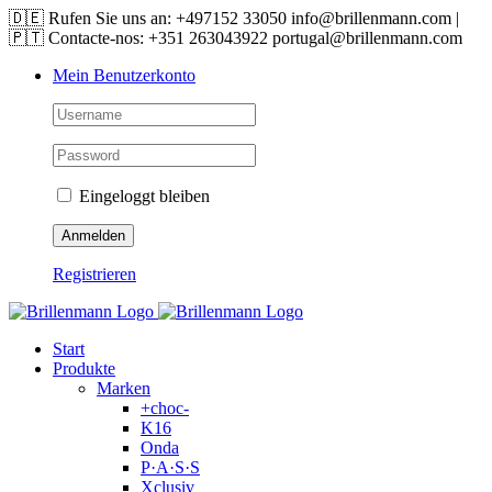
Skip
🇩🇪 Rufen Sie uns an: +497152 33050 info@brillenmann.com |
to
🇵🇹 Contacte-nos: +351 263043922 portugal@brillenmann.com
content
Mein Benutzerkonto
Eingeloggt bleiben
Registrieren
Start
Produkte
Marken
+choc-
K16
Onda
P·A·S·S
Xclusiv