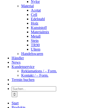
Nylor
Material
Acetat
Cell
Edelstahl
Holz
Kunststoff
Materialmix
Metall
Stein
TR90
Ultem
Handelswaren
Händler
News
Kundenservice
Reklamations / – Form.
Kontakt / – Form.
Termin buchen
Suche
nach:
Start
Produkte