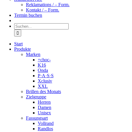
Reklamations / – Form.
Kontakt / – Form.
Termin buchen
Suche
nach:
Start
Produkte
Marken
+choc-
K16
Onda
P·A·S·S
Xclusiv
XXL
Brillen des Monats
Zielgruppe
Herren
Damen
Unisex
Fassungsart
Vollrand
Randlos