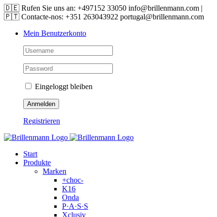
Skip
🇩🇪 Rufen Sie uns an: +497152 33050 info@brillenmann.com |
to
🇵🇹 Contacte-nos: +351 263043922 portugal@brillenmann.com
content
Mein Benutzerkonto
Eingeloggt bleiben
Registrieren
Start
Produkte
Marken
+choc-
K16
Onda
P·A·S·S
Xclusiv