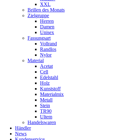
XXL
Brillen des Monats
Zielgruppe
Herren
Damen
Unisex
Fassungsart
Vollrand
Randlos
Nylor
Material
Acetat
Cell
Edelstahl
Holz
Kunststoff
Materialmix
Metall
Stein
TR90
Ultem
Handelswaren
Händler
News
Kundenservice