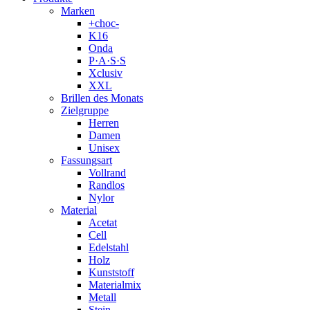
Marken
+choc-
K16
Onda
P·A·S·S
Xclusiv
XXL
Brillen des Monats
Zielgruppe
Herren
Damen
Unisex
Fassungsart
Vollrand
Randlos
Nylor
Material
Acetat
Cell
Edelstahl
Holz
Kunststoff
Materialmix
Metall
Stein