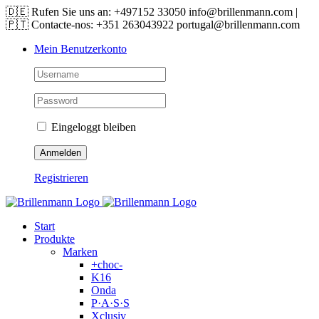
Skip
🇩🇪 Rufen Sie uns an: +497152 33050 info@brillenmann.com |
to
🇵🇹 Contacte-nos: +351 263043922 portugal@brillenmann.com
content
Mein Benutzerkonto
Eingeloggt bleiben
Registrieren
Start
Produkte
Marken
+choc-
K16
Onda
P·A·S·S
Xclusiv