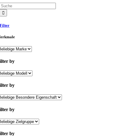
Suche
nach:
Filter
erkmale
ilter by
ilter by
ilter by
ilter by