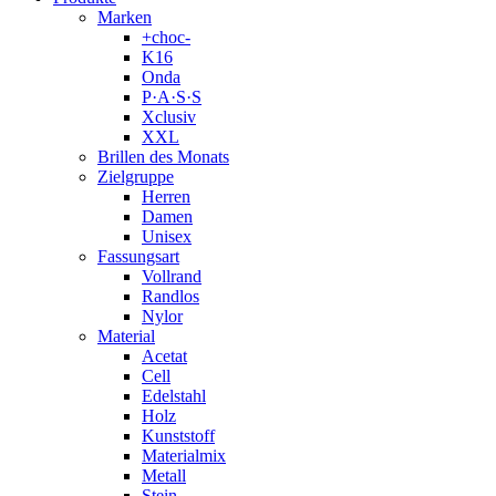
Marken
+choc-
K16
Onda
P·A·S·S
Xclusiv
XXL
Brillen des Monats
Zielgruppe
Herren
Damen
Unisex
Fassungsart
Vollrand
Randlos
Nylor
Material
Acetat
Cell
Edelstahl
Holz
Kunststoff
Materialmix
Metall
Stein