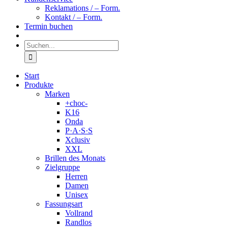
Reklamations / – Form.
Kontakt / – Form.
Termin buchen
Suche
nach:
Start
Produkte
Marken
+choc-
K16
Onda
P·A·S·S
Xclusiv
XXL
Brillen des Monats
Zielgruppe
Herren
Damen
Unisex
Fassungsart
Vollrand
Randlos