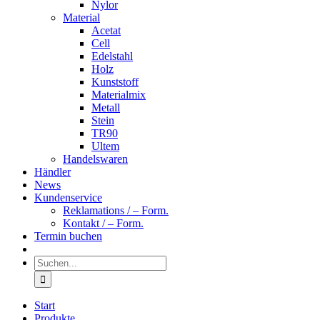
Nylor
Material
Acetat
Cell
Edelstahl
Holz
Kunststoff
Materialmix
Metall
Stein
TR90
Ultem
Handelswaren
Händler
News
Kundenservice
Reklamations / – Form.
Kontakt / – Form.
Termin buchen
Suche
nach:
Start
Produkte