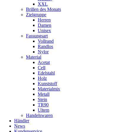
XXL
Brillen des Monats
Zielgruppe
Herren
Damen
Unisex
Fassungsart
Vollrand
Randlos
Nylor
Material
Acetat
Cell
Edelstahl
Holz
Kunststoff
Materialmix
Metall
Stein
TR90
Ultem
Handelswaren
Händler
News
Kundenservice