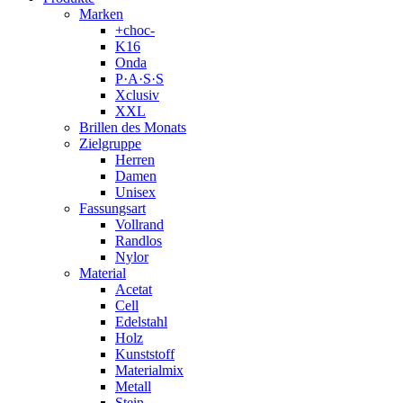
Marken
+choc-
K16
Onda
P·A·S·S
Xclusiv
XXL
Brillen des Monats
Zielgruppe
Herren
Damen
Unisex
Fassungsart
Vollrand
Randlos
Nylor
Material
Acetat
Cell
Edelstahl
Holz
Kunststoff
Materialmix
Metall
Stein