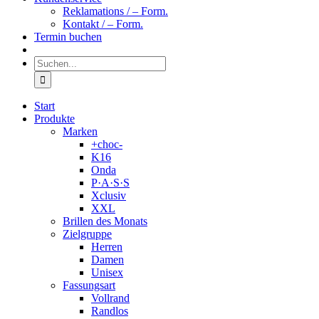
Reklamations / – Form.
Kontakt / – Form.
Termin buchen
Suche
nach:
Start
Produkte
Marken
+choc-
K16
Onda
P·A·S·S
Xclusiv
XXL
Brillen des Monats
Zielgruppe
Herren
Damen
Unisex
Fassungsart
Vollrand
Randlos