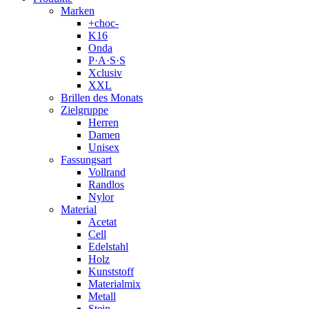
Marken
+choc-
K16
Onda
P·A·S·S
Xclusiv
XXL
Brillen des Monats
Zielgruppe
Herren
Damen
Unisex
Fassungsart
Vollrand
Randlos
Nylor
Material
Acetat
Cell
Edelstahl
Holz
Kunststoff
Materialmix
Metall
Stein