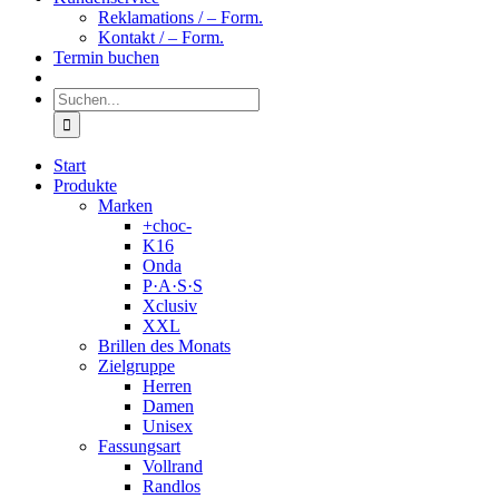
Reklamations / – Form.
Kontakt / – Form.
Termin buchen
Suche
nach:
Start
Produkte
Marken
+choc-
K16
Onda
P·A·S·S
Xclusiv
XXL
Brillen des Monats
Zielgruppe
Herren
Damen
Unisex
Fassungsart
Vollrand
Randlos