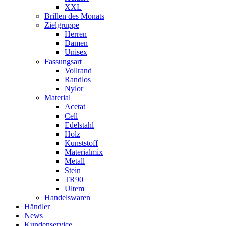
XXL
Brillen des Monats
Zielgruppe
Herren
Damen
Unisex
Fassungsart
Vollrand
Randlos
Nylor
Material
Acetat
Cell
Edelstahl
Holz
Kunststoff
Materialmix
Metall
Stein
TR90
Ultem
Handelswaren
Händler
News
Kundenservice