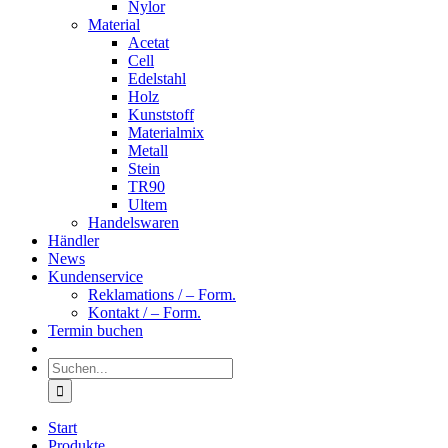
Nylor
Material
Acetat
Cell
Edelstahl
Holz
Kunststoff
Materialmix
Metall
Stein
TR90
Ultem
Handelswaren
Händler
News
Kundenservice
Reklamations / – Form.
Kontakt / – Form.
Termin buchen
Suche
nach:
Start
Produkte