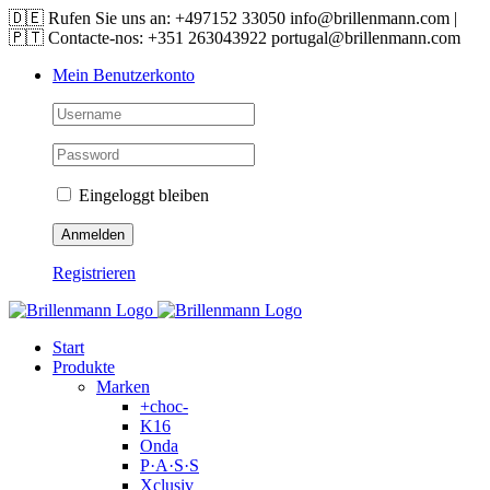
Skip
🇩🇪 Rufen Sie uns an: +497152 33050 info@brillenmann.com |
to
🇵🇹 Contacte-nos: +351 263043922 portugal@brillenmann.com
content
Mein Benutzerkonto
Eingeloggt bleiben
Registrieren
Start
Produkte
Marken
+choc-
K16
Onda
P·A·S·S
Xclusiv