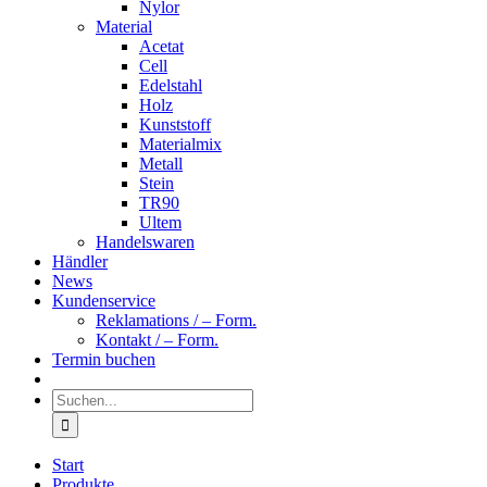
Nylor
Material
Acetat
Cell
Edelstahl
Holz
Kunststoff
Materialmix
Metall
Stein
TR90
Ultem
Handelswaren
Händler
News
Kundenservice
Reklamations / – Form.
Kontakt / – Form.
Termin buchen
Suche
nach:
Start
Produkte