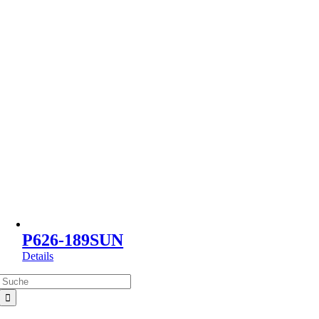
P626-189SUN
Details
Suche
nach: