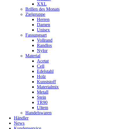
XXL
Brillen des Monats
Zielgruppe
Herren
Damen
Unisex
Fassungsart
Vollrand
Randlos
Nylor
Material
Acetat
Cell
Edelstahl
Holz
Kunststoff
Materialmix
Metall
Stein
TR90
Ultem
Handelswaren
Händler
News
Kundenservice