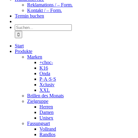
Reklamations / – Form.
Kontakt / – Form.
Termin buchen
Suche
nach:
Start
Produkte
Marken
+choc-
K16
Onda
P·A·S·S
Xclusiv
XXL
Brillen des Monats
Zielgruppe
Herren
Damen
Unisex
Fassungsart
Vollrand
Randlos