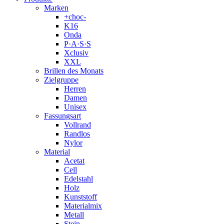
Marken
+choc-
K16
Onda
P·A·S·S
Xclusiv
XXL
Brillen des Monats
Zielgruppe
Herren
Damen
Unisex
Fassungsart
Vollrand
Randlos
Nylor
Material
Acetat
Cell
Edelstahl
Holz
Kunststoff
Materialmix
Metall
Stein