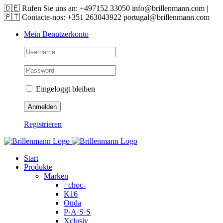
Skip
🇩🇪 Rufen Sie uns an: +497152 33050 info@brillenmann.com |
to
🇵🇹 Contacte-nos: +351 263043922 portugal@brillenmann.com
content
Mein Benutzerkonto
Eingeloggt bleiben
Registrieren
Start
Produkte
Marken
+choc-
K16
Onda
P·A·S·S
Xclusiv