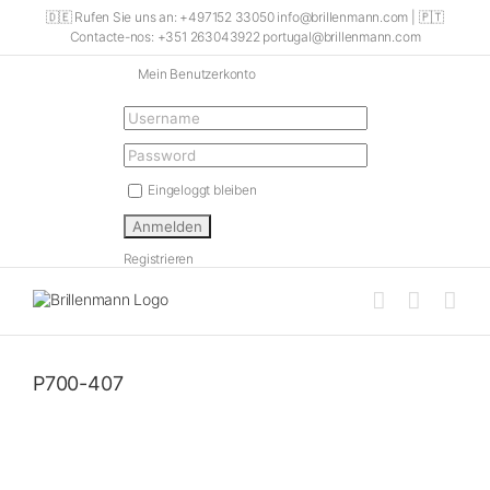
Skip
🇩🇪 Rufen Sie uns an: +497152 33050 info@brillenmann.com | 🇵🇹
to
Contacte-nos: +351 263043922 portugal@brillenmann.com
content
Mein Benutzerkonto
Eingeloggt bleiben
Registrieren
P700-407