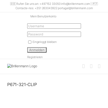
Skip
🇩🇪 Rufen Sie uns an: +497152 33050 info@brillenmann.com | 🇵🇹
to
Contacte-nos: +351 263043922 portugal@brillenmann.com
content
Mein Benutzerkonto
Eingeloggt bleiben
Registrieren
P671-321-CLIP