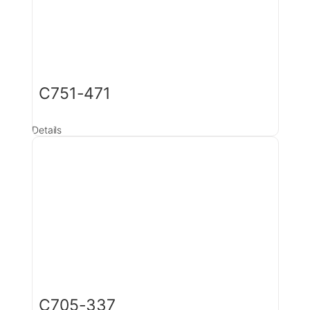
C751-471
Details
C705-337