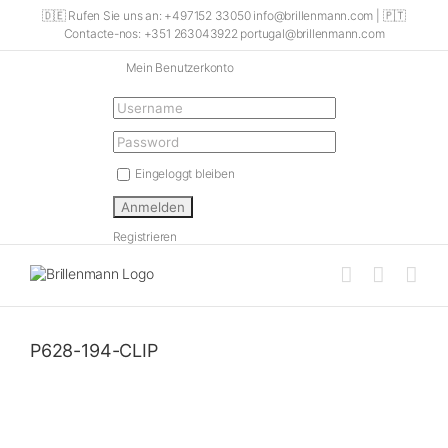
Skip
🇩🇪 Rufen Sie uns an: +497152 33050 info@brillenmann.com | 🇵🇹
to
Contacte-nos: +351 263043922 portugal@brillenmann.com
content
Mein Benutzerkonto
Eingeloggt bleiben
Registrieren
P628-194-CLIP