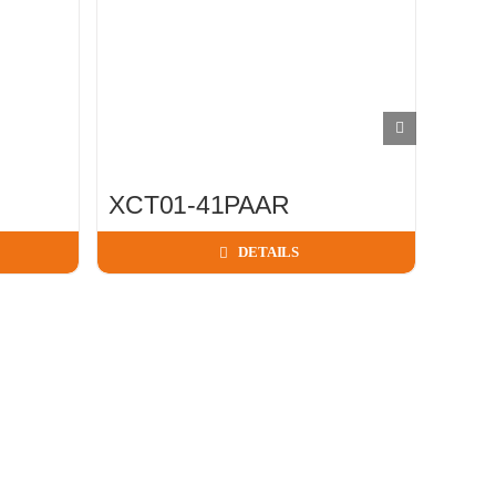
XCT01-41PAAR
ON3
DETAILS