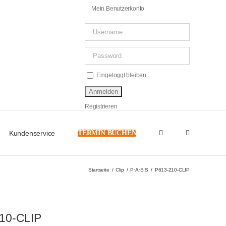
Mein Benutzerkonto
Eingeloggt bleiben
Registrieren
Kundenservice
TERMIN BUCHEN
Startseite
Clip
P·A·S·S
P613-210-CLIP
10-CLIP