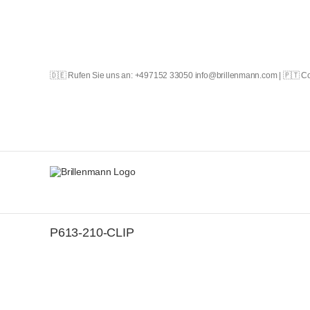
Skip
to
content
🇩🇪 Rufen Sie uns an: +497152 33050 info@brillenmann.com | 🇵🇹 
P613-210-CLIP