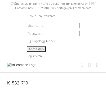
Skip
🇩🇪 Rufen Sie uns an: +497152 33050 info@brillenmann.com | 🇵🇹
to
Contacte-nos: +351 263043922 portugal@brillenmann.com
content
Mein Benutzerkonto
Eingeloggt bleiben
Registrieren
K1532-719