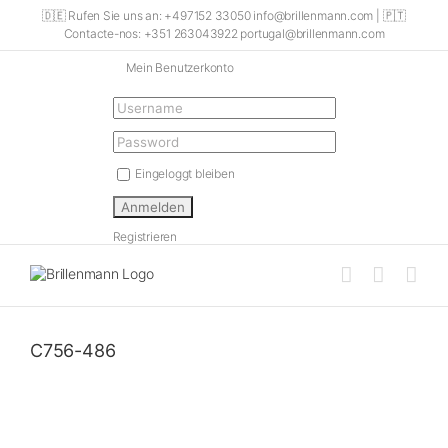
Skip
🇩🇪 Rufen Sie uns an: +497152 33050 info@brillenmann.com | 🇵🇹
to
Contacte-nos: +351 263043922 portugal@brillenmann.com
content
Mein Benutzerkonto
Eingeloggt bleiben
Registrieren
C756-486