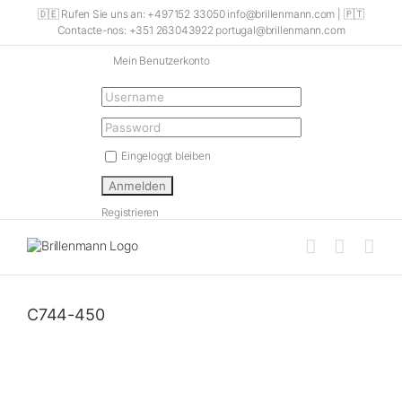
Skip
🇩🇪 Rufen Sie uns an: +497152 33050 info@brillenmann.com | 🇵🇹
to
Contacte-nos: +351 263043922 portugal@brillenmann.com
content
Mein Benutzerkonto
Eingeloggt bleiben
Registrieren
C744-450