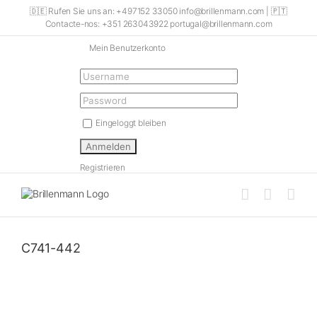
Skip
🇩🇪 Rufen Sie uns an: +497152 33050 info@brillenmann.com | 🇵🇹
to
Contacte-nos: +351 263043922 portugal@brillenmann.com
content
Mein Benutzerkonto
Eingeloggt bleiben
Registrieren
C741-442