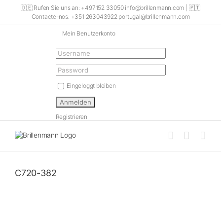
Skip
🇩🇪 Rufen Sie uns an: +497152 33050 info@brillenmann.com | 🇵🇹
to
Contacte-nos: +351 263043922 portugal@brillenmann.com
content
Mein Benutzerkonto
Eingeloggt bleiben
Registrieren
C720-382